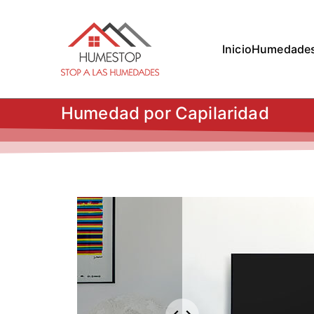
Inicio
Humedade
Humestop –
Eliminación de humedades. E
Humedad por Capilaridad