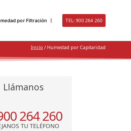
TEL: 900 264 260
medad por Filtración
. 900 264 260
densacion: Humestop
Inicio
Humedad por Capilaridad
Llámanos
900 264 260
ÉJANOS TU TELÉFONO