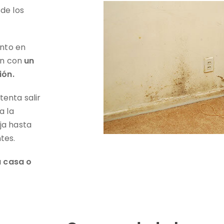
sde los
anto en
ón con
un
ción.
tenta salir
a la
ja hasta
tes.
a casa o