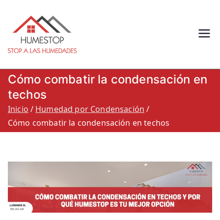
Humestop –
Eliminación de humedades.
Eliminación de humedad por
Stop a las
capilaridad, filtracion o
Cómo combatir la condensación en
condensacion: Humestop
humedades.
techos
Inicio
Humedad por Condensación
900 264 260
Cómo combatir la condensación en techos