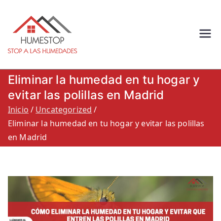
Humestop –
Eliminación de humedades.
Eliminación de humedad por
Stop a las
capilaridad, filtracion o
Eliminar la humedad en tu hogar y
condensacion: Humestop
humedades.
evitar las polillas en Madrid
Inicio
Uncategorized
900 264 260
Eliminar la humedad en tu hogar y evitar las polillas
en Madrid