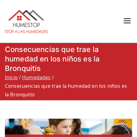
Humestop –
Eliminación de humedades.
Eliminación de humedad por
Stop a las
capilaridad, filtracion o
Consecuencias que trae la
condensacion: Humestop
humedades.
humedad en los niños es la
Bronquitis
900 264 260
Inicio
Humedades
Consecuencias que trae la humedad en los niños es
la Bronquitis