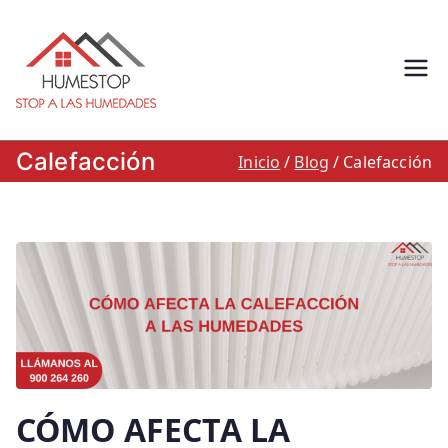
Saltar
al
contenido
Humestop –
Eliminación de humedades.
Eliminación de humedad por
Stop a las
capilaridad, filtracion o
Calefacción
Inicio
Blog
Calefacción
condensacion: Humestop
humedades.
900 264 260
CÓMO AFECTA LA