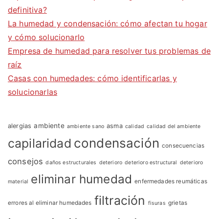
definitiva?
La humedad y condensación: cómo afectan tu hogar
y cómo solucionarlo
Empresa de humedad para resolver tus problemas de
raíz
Casas con humedades: cómo identificarlas y
solucionarlas
ambiente
alergias
asma
ambiente sano
calidad
calidad del ambiente
condensación
capilaridad
consecuencias
consejos
daños estructurales
deterioro
deterioro estructural
deterioro
eliminar humedad
enfermedades reumáticas
material
filtración
errores al eliminar humedades
grietas
fisuras