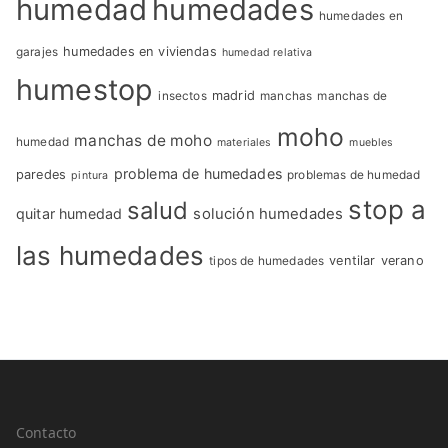
humedad
humedades
humedades en
garajes
humedades en viviendas
humedad relativa
humestop
insectos
madrid
manchas
manchas de
moho
manchas de moho
humedad
materiales
muebles
problema de humedades
paredes
problemas de humedad
pintura
stop a
salud
quitar humedad
solución humedades
las humedades
tipos de humedades
ventilar
verano
Contacto