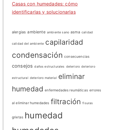
Casas con humedades: cómo
identificarlas y solucionarlas
ambiente
alergias
asma
ambiente sano
calidad
capilaridad
calidad del ambiente
condensación
consecuencias
consejos
daños estructurales
deterioro
deterioro
eliminar
estructural
deterioro material
humedad
enfermedades reumáticas
errores
filtración
al eliminar humedades
fisuras
humedad
grietas