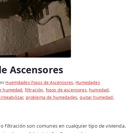
e Ascensores
 en
Huemdades Fosos de Ascensores
,
Humedades
ar humedad
,
filtración
,
fosos de ascensores
,
humedad
,
rmeabilizar
,
problema de humedades
,
quitar humedad
,
 filtración son comunes en cualquier tipo de vivienda.