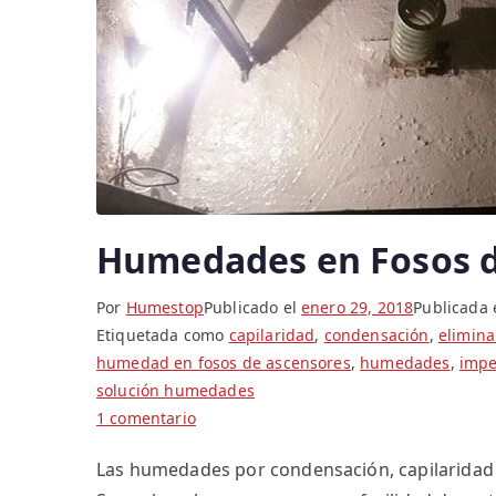
Humedades en Fosos d
Por
Humestop
Publicado el
enero 29, 2018
Publicada
Etiquetada como
capilaridad
,
condensación
,
elimin
humedad en fosos de ascensores
,
humedades
,
impe
solución humedades
en
1 comentario
Humedades
Las humedades por condensación, capilaridad o
en