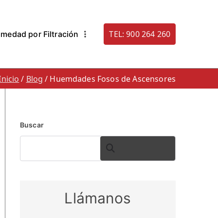
TEL: 900 264 260
medad por Filtración
. 900 264 260
densacion: Humestop
Inicio
Blog
Huemdades Fosos de Ascensores
Buscar
BUSCAR
Llámanos