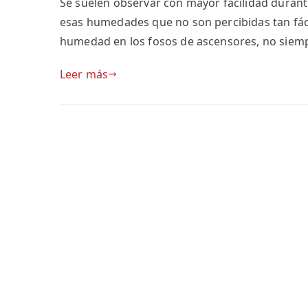
Se suelen observar con mayor facilidad durante
Fosos
de
esas humedades que no son percibidas tan fáci
Ascensores
humedad en los fosos de ascensores, no siempr
Leer más