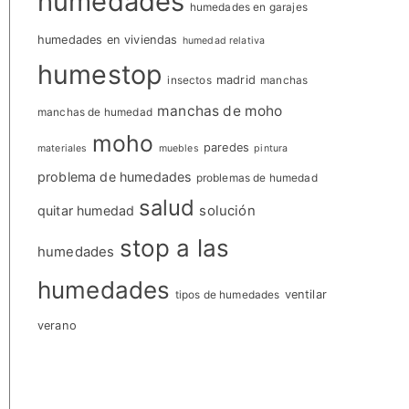
humedades
humedades en garajes
humedades en viviendas
humedad relativa
humestop
insectos
madrid
manchas
manchas de moho
manchas de humedad
moho
paredes
materiales
muebles
pintura
problema de humedades
problemas de humedad
salud
quitar humedad
solución
stop a las
humedades
humedades
tipos de humedades
ventilar
verano