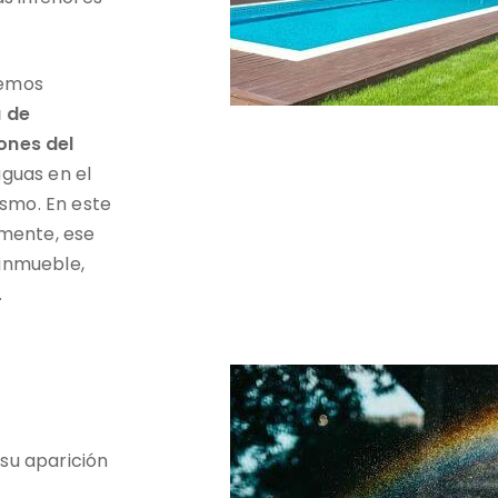
emos
a de
ones del
guas en el
smo. En este
mente, ese
 inmueble,
.
su aparición