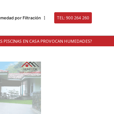
TEL: 900 264 260
medad por Filtración
. 900 264 260
densacion: Humestop
AS PISCINAS EN CASA PROVOCAN HUMEDADES?