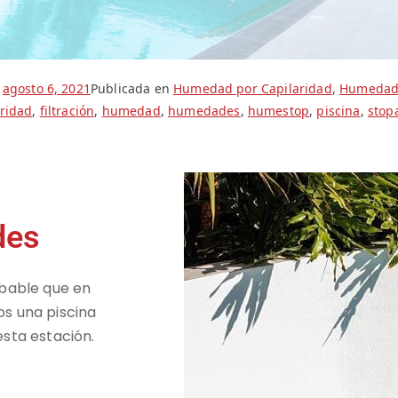
l
agosto 6, 2021
Publicada en
Humedad por Capilaridad
,
Humedad
aridad
,
filtración
,
humedad
,
humedades
,
humestop
,
piscina
,
stop
des
obable que en
s una piscina
sta estación.