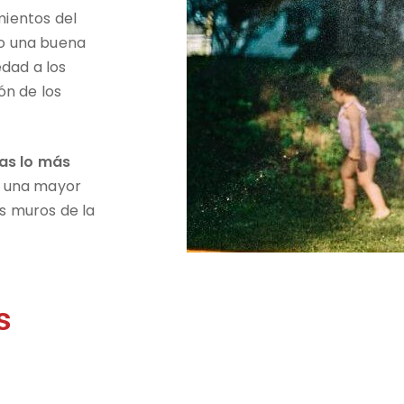
mientos del
do una buena
dad a los
ón de los
nas lo más
e una mayor
os muros de la
s