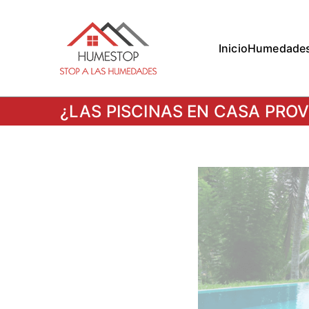
Inicio
Humedade
Humestop –
Eliminación de humedades. E
¿LAS PISCINAS EN CASA PR