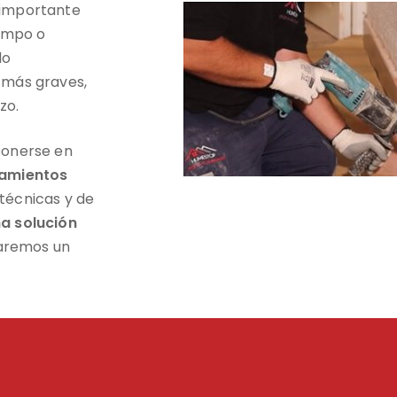
 importante
iempo o
lo
 más graves,
zo.
ponerse en
amientos
 técnicas y de
a solución
aremos un