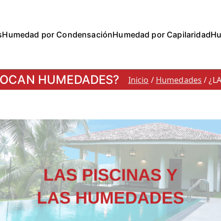
s
Humedad por Condensación
Humedad por Capilaridad
Hu
 Stop a las humedades
liminación de humedad por capilaridad, filtracion o con
OVOCAN HUMEDADES?
Inicio
Humedades
¿L