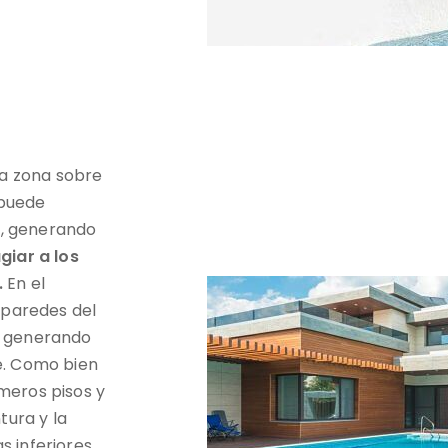
a zona sobre
 puede
o
, generando
giar a los
.
En el
 paredes del
s, generando
e. Como bien
meros pisos y
tura y la
 inferiores