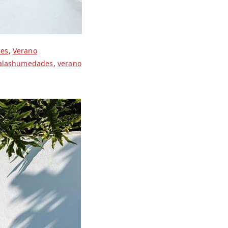
es
,
Verano
alashumedades
,
verano