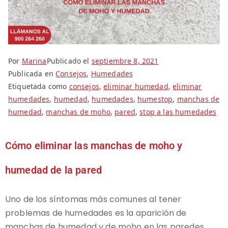
Por
Marina
Publicado el
septiembre 8, 2021
Publicada en
Consejos
,
Humedades
Etiquetada como
consejos
,
eliminar humedad
,
eliminar
humedades
,
humedad
,
humedades
,
humestop
,
manchas de
humedad
,
manchas de moho
,
pared
,
stop a las humedades
Cómo eliminar las manchas de moho y
humedad de la pared
Uno de los síntomas más comunes al tener
problemas de humedades es la aparición de
manchas de humedad y de moho en las paredes.