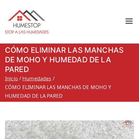
Humestop –
Eliminación de humedades.
Eliminación de humedad por
Stop a las
capilaridad, filtracion o
CÓMO ELIMINAR LAS MANCHAS
condensacion: Humestop
humedades.
DE MOHO Y HUMEDAD DE LA
PARED
900 264 260
Inicio
Humedades
CÓMO ELIMINAR LAS MANCHAS DE MOHO Y
HUMEDAD DE LA PARED