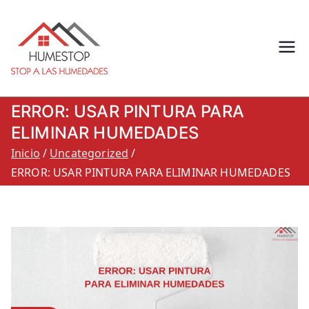
Humestop –
Eliminación de humedades.
Eliminación de humedad por
Stop a las
capilaridad, filtracion o
ERROR: USAR PINTURA PARA
condensacion: Humestop
humedades.
ELIMINAR HUMEDADES
Inicio
Uncategorized
900 264 260
ERROR: USAR PINTURA PARA ELIMINAR HUMEDADES