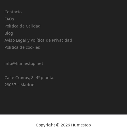
Contacto
FAQs
Política de Calidad
Blog
Aviso Legal y Política de Privacidad
Política de cookies
info@humestop.net
Calle Cronos, 8. 4º planta.
28037 – Madrid.
Copyright © 2026
Humestop