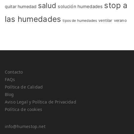
stop a
salud
quitar humedad
solución humedades
las humedades
tipos de humedades
ventilar
verano
Contacto
FAQs
Política de Calidad
Blog
Aviso Legal y Política de Privacidad
Política de cookies
info@humestop.net