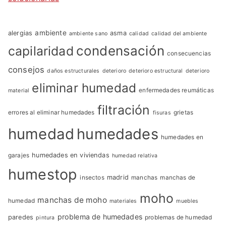
ambiente
alergias
asma
ambiente sano
calidad
calidad del ambiente
condensación
capilaridad
consecuencias
consejos
daños estructurales
deterioro
deterioro estructural
deterioro
eliminar humedad
enfermedades reumáticas
material
filtración
errores al eliminar humedades
grietas
fisuras
humedad
humedades
humedades en
garajes
humedades en viviendas
humedad relativa
humestop
insectos
madrid
manchas
manchas de
moho
manchas de moho
humedad
materiales
muebles
problema de humedades
paredes
problemas de humedad
pintura