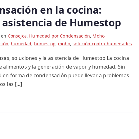
sación en la cocina:
a asistencia de Humestop
a en
Consejos
,
Humedad por Condensación
,
Moho
ción
,
humedad
,
humestop
,
moho
,
solución contra humedades
sas, soluciones y la asistencia de Humestop La cocina
e alimentos y la generación de vapor y humedad. Sin
 en forma de condensación puede llevar a problemas
s las […]