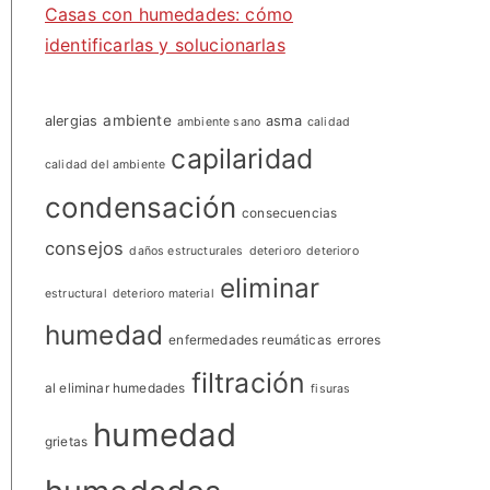
Casas con humedades: cómo
identificarlas y solucionarlas
ambiente
alergias
asma
ambiente sano
calidad
capilaridad
calidad del ambiente
condensación
consecuencias
consejos
daños estructurales
deterioro
deterioro
eliminar
estructural
deterioro material
humedad
enfermedades reumáticas
errores
filtración
al eliminar humedades
fisuras
humedad
grietas