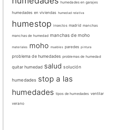
humedades
humedades en garajes
humedades en viviendas
humedad relativa
humestop
insectos
madrid
manchas
manchas de moho
manchas de humedad
moho
paredes
materiales
muebles
pintura
problema de humedades
problemas de humedad
salud
quitar humedad
solución
stop a las
humedades
humedades
tipos de humedades
ventilar
verano