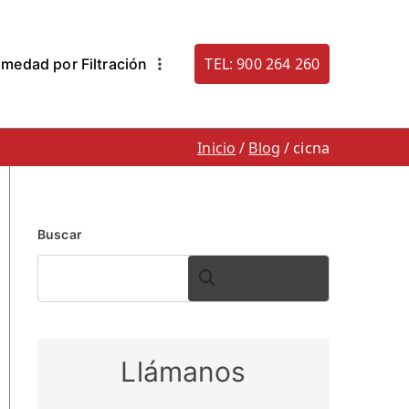
TEL: 900 264 260
medad por Filtración
. 900 264 260
densacion: Humestop
Inicio
Blog
cicna
Buscar
BUSCAR
Llámanos