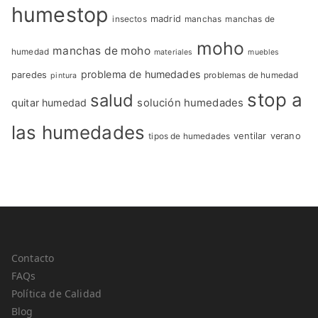
humestop
insectos
madrid
manchas
manchas de
moho
manchas de moho
humedad
materiales
muebles
problema de humedades
paredes
problemas de humedad
pintura
stop a
salud
quitar humedad
solución humedades
las humedades
tipos de humedades
ventilar
verano
Contacto
FAQs
Política de Calidad
Blog