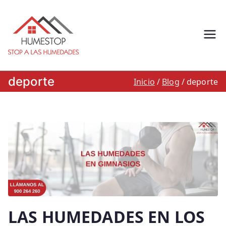
Saltar
al
contenido
Humestop –
Eliminación de humedades.
Eliminación de humedad por
Stop a las
capilaridad, filtracion o
deporte
Inicio
Blog
deporte
condensacion: Humestop
humedades.
900 264 260
LAS HUMEDADES EN LOS