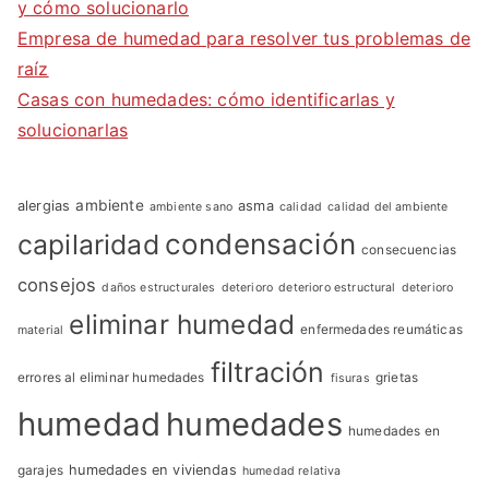
y cómo solucionarlo
Empresa de humedad para resolver tus problemas de
raíz
Casas con humedades: cómo identificarlas y
solucionarlas
ambiente
alergias
asma
ambiente sano
calidad
calidad del ambiente
condensación
capilaridad
consecuencias
consejos
daños estructurales
deterioro
deterioro estructural
deterioro
eliminar humedad
enfermedades reumáticas
material
filtración
errores al eliminar humedades
grietas
fisuras
humedad
humedades
humedades en
garajes
humedades en viviendas
humedad relativa