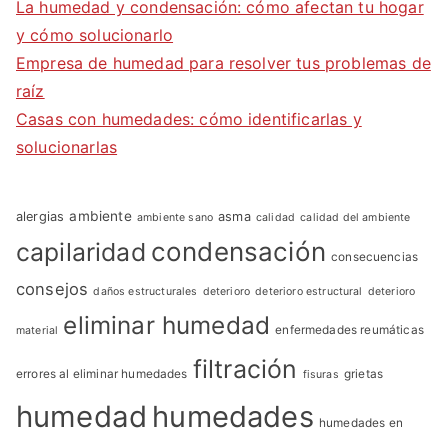
La humedad y condensación: cómo afectan tu hogar
y cómo solucionarlo
Empresa de humedad para resolver tus problemas de
raíz
Casas con humedades: cómo identificarlas y
solucionarlas
ambiente
alergias
asma
ambiente sano
calidad
calidad del ambiente
condensación
capilaridad
consecuencias
consejos
daños estructurales
deterioro
deterioro estructural
deterioro
eliminar humedad
enfermedades reumáticas
material
filtración
errores al eliminar humedades
grietas
fisuras
humedad
humedades
humedades en