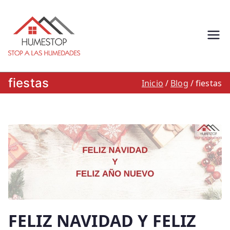
Saltar
al
contenido
Humestop –
Eliminación de humedades.
Eliminación de humedad por
Stop a las
capilaridad, filtracion o
fiestas
Inicio
Blog
fiestas
condensacion: Humestop
humedades.
900 264 260
FELIZ NAVIDAD Y FELIZ