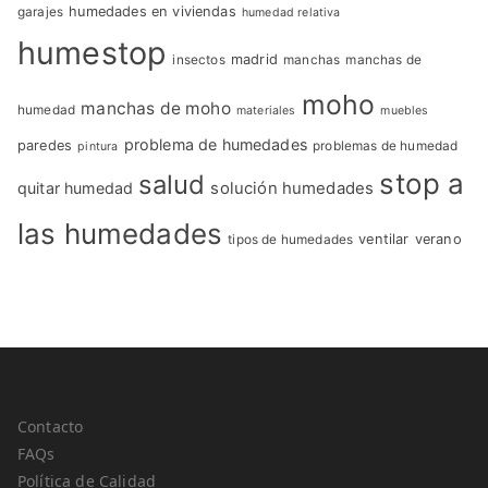
garajes
humedades en viviendas
humedad relativa
humestop
insectos
madrid
manchas
manchas de
moho
manchas de moho
humedad
materiales
muebles
problema de humedades
paredes
problemas de humedad
pintura
stop a
salud
quitar humedad
solución humedades
las humedades
tipos de humedades
ventilar
verano
Contacto
FAQs
Política de Calidad