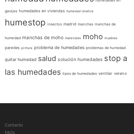
humedades en
garajes
humedades en viviendas
humedad relativa
humestop
insectos
madrid
manchas
manchas de
moho
manchas de moho
humedad
materiales
muebles
problema de humedades
paredes
problemas de humedad
pintura
stop a
salud
quitar humedad
solución humedades
las humedades
tipos de humedades
ventilar
verano
Contacto
FAQs