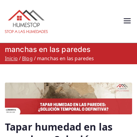
Saltar
al
contenido
Humestop –
Eliminación de humedades.
Eliminación de humedad por
Stop a las
capilaridad, filtracion o
manchas en las paredes
condensacion: Humestop
humedades.
Inicio
Blog
manchas en las paredes
900 264 260
Tapar humedad en las