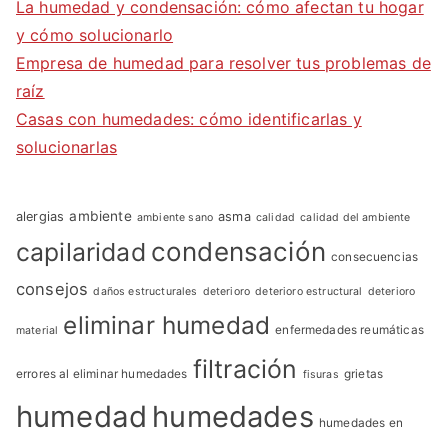
La humedad y condensación: cómo afectan tu hogar
y cómo solucionarlo
Empresa de humedad para resolver tus problemas de
raíz
Casas con humedades: cómo identificarlas y
solucionarlas
ambiente
alergias
asma
ambiente sano
calidad
calidad del ambiente
condensación
capilaridad
consecuencias
consejos
daños estructurales
deterioro
deterioro estructural
deterioro
eliminar humedad
enfermedades reumáticas
material
filtración
errores al eliminar humedades
grietas
fisuras
humedad
humedades
humedades en