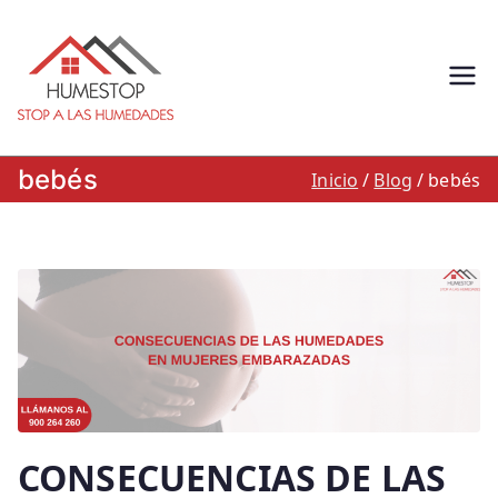
Saltar
al
contenido
Humestop –
Eliminación de humedades.
Eliminación de humedad por
Stop a las
capilaridad, filtracion o
bebés
Inicio
Blog
bebés
condensacion: Humestop
humedades.
900 264 260
CONSECUENCIAS DE LAS