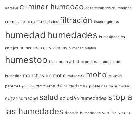
eliminar humedad
enfermedades reumáticas
material
filtración
errores al eliminar humedades
grietas
fisuras
humedad
humedades
humedades en
garajes
humedades en viviendas
humedad relativa
humestop
insectos
madrid
manchas
manchas de
moho
manchas de moho
humedad
materiales
muebles
problema de humedades
paredes
problemas de humedad
pintura
stop a
salud
quitar humedad
solución humedades
las humedades
tipos de humedades
ventilar
verano