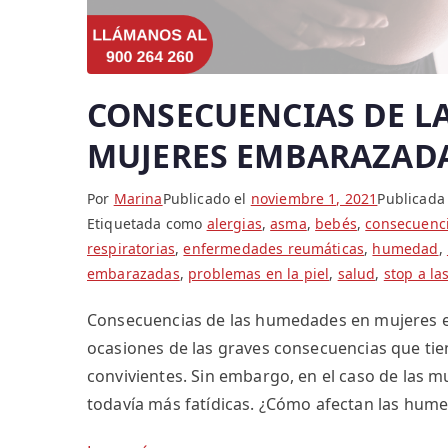
CONSECUENCIAS DE L
MUJERES EMBARAZAD
Por
Marina
Publicado el
noviembre 1, 2021
Publicada
Etiquetada como
alergias
,
asma
,
bebés
,
consecuenc
respiratorias
,
enfermedades reumáticas
,
humedad
,
embarazadas
,
problemas en la piel
,
salud
,
stop a l
Consecuencias de las humedades en mujeres 
ocasiones de las graves consecuencias que ti
convivientes. Sin embargo, en el caso de las 
todavía más fatídicas. ¿Cómo afectan las hum