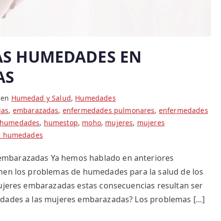
AS HUMEDADES EN
AS
 en
Humedad y Salud
,
Humedades
ias
,
embarazadas
,
enfermedades pulmonares
,
enfermedades
humedades
,
humestop
,
moho
,
mujeres
,
mujeres
as humedades
embarazadas Ya hemos hablado en anteriores
enen los problemas de humedades para la salud de los
mujeres embarazadas estas consecuencias resultan ser
edades a las mujeres embarazadas? Los problemas […]