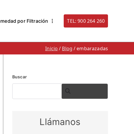
TEL: 900 264 260
medad por Filtración
. 900 264 260
densacion: Humestop
Inicio
Blog
embarazadas
Buscar
BUSCAR
Llámanos