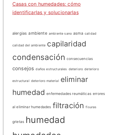
Casas con humedades: cómo
identificarlas y solucionarlas
ambiente
alergias
asma
ambiente sano
calidad
capilaridad
calidad del ambiente
condensación
consecuencias
consejos
daños estructurales
deterioro
deterioro
eliminar
estructural
deterioro material
humedad
enfermedades reumáticas
errores
filtración
al eliminar humedades
fisuras
humedad
grietas