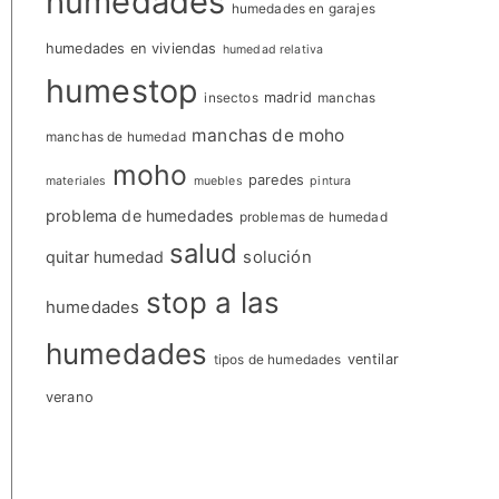
humedades
humedades en garajes
humedades en viviendas
humedad relativa
humestop
insectos
madrid
manchas
manchas de moho
manchas de humedad
moho
paredes
materiales
muebles
pintura
problema de humedades
problemas de humedad
salud
quitar humedad
solución
stop a las
humedades
humedades
tipos de humedades
ventilar
verano