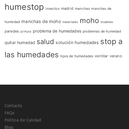
humestop
insectos
madrid
manchas
manchas de
moho
manchas de moho
humedad
materiales
muebles
problema de humedades
paredes
problemas de humedad
pintura
stop a
salud
quitar humedad
solución humedades
las humedades
tipos de humedades
ventilar
verano
Contacto
FAQs
Política de Calidad
Blog