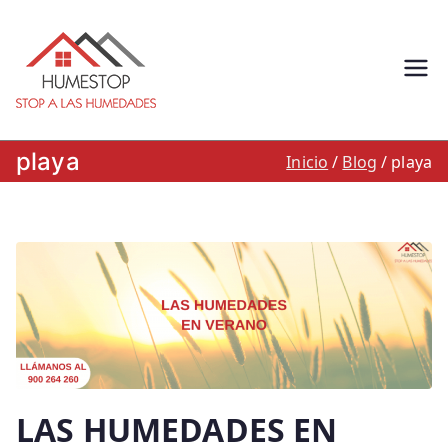
Saltar
al
contenido
Humestop –
Eliminación de humedades.
Eliminación de humedad por
Stop a las
capilaridad, filtracion o
playa
Inicio
Blog
playa
condensacion: Humestop
humedades.
900 264 260
LAS HUMEDADES EN