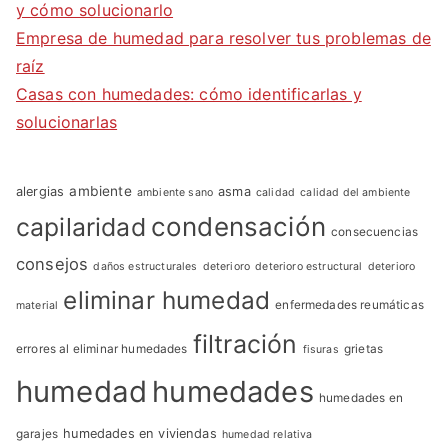
y cómo solucionarlo
Empresa de humedad para resolver tus problemas de
raíz
Casas con humedades: cómo identificarlas y
solucionarlas
ambiente
alergias
asma
ambiente sano
calidad
calidad del ambiente
condensación
capilaridad
consecuencias
consejos
daños estructurales
deterioro
deterioro estructural
deterioro
eliminar humedad
enfermedades reumáticas
material
filtración
errores al eliminar humedades
grietas
fisuras
humedad
humedades
humedades en
garajes
humedades en viviendas
humedad relativa