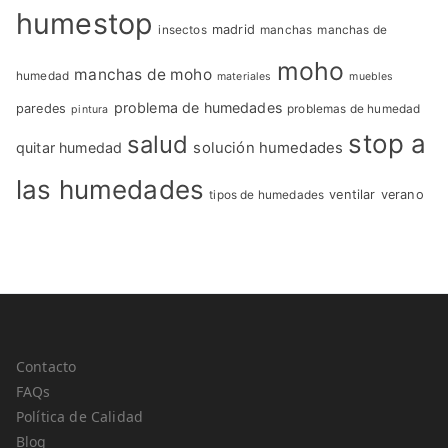
humestop
insectos
madrid
manchas
manchas de
moho
manchas de moho
humedad
materiales
muebles
problema de humedades
paredes
problemas de humedad
pintura
stop a
salud
quitar humedad
solución humedades
las humedades
tipos de humedades
ventilar
verano
Contacto
FAQs
Política de Calidad
Blog