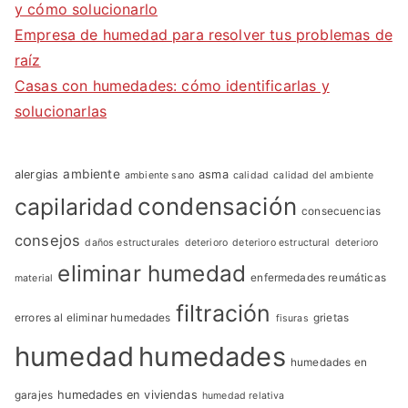
y cómo solucionarlo
Empresa de humedad para resolver tus problemas de
raíz
Casas con humedades: cómo identificarlas y
solucionarlas
ambiente
alergias
asma
ambiente sano
calidad
calidad del ambiente
condensación
capilaridad
consecuencias
consejos
daños estructurales
deterioro
deterioro estructural
deterioro
eliminar humedad
enfermedades reumáticas
material
filtración
errores al eliminar humedades
grietas
fisuras
humedad
humedades
humedades en
garajes
humedades en viviendas
humedad relativa