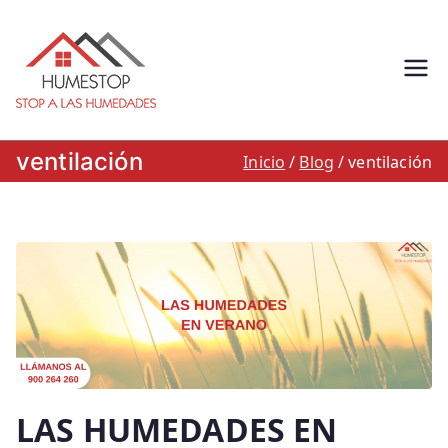
Saltar
al
contenido
Humestop –
Eliminación de humedades.
Eliminación de humedad por
Stop a las
capilaridad, filtracion o
ventilación
Inicio
Blog
ventilación
condensacion: Humestop
humedades.
900 264 260
LAS HUMEDADES EN